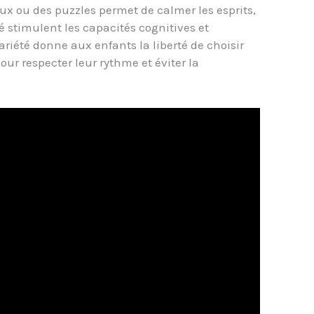
ux ou des puzzles permet de calmer les esprits,
é stimulent les capacités cognitives et
variété donne aux enfants la liberté de choisir
our respecter leur rythme et éviter la