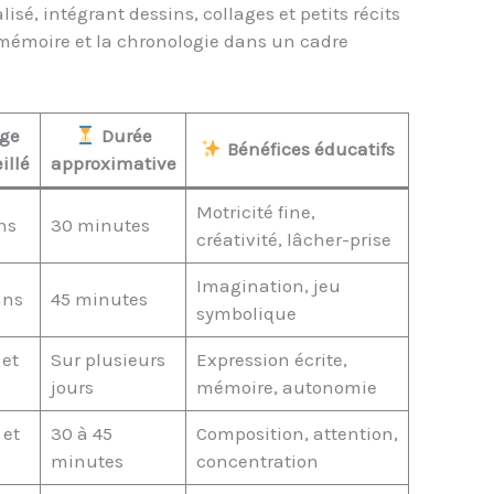
sé, intégrant dessins, collages et petits récits
la mémoire et la chronologie dans un cadre
ge
Durée
Bénéfices éducatifs
illé
approximative
Motricité fine,
ns
30 minutes
créativité, lâcher-prise
Imagination, jeu
ans
45 minutes
symbolique
 et
Sur plusieurs
Expression écrite,
jours
mémoire, autonomie
 et
30 à 45
Composition, attention,
minutes
concentration