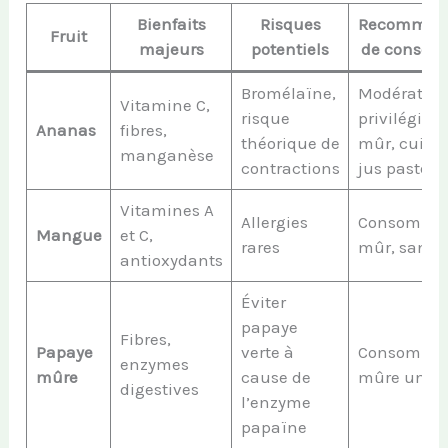
Bienfaits
Risques
Recommand
Fruit
majeurs
potentiels
de consom
Bromélaïne,
Modération
Vitamine C,
risque
privilégier 
Ananas
fibres,
théorique de
mûr, cuiss
manganèse
contractions
jus pasteur
Vitamines A
Allergies
Consommer 
Mangue
et C,
rares
mûr, sans 
antioxydants
Éviter
papaye
Fibres,
Papaye
verte à
Consommer
enzymes
mûre
cause de
mûre uniq
digestives
l’enzyme
papaïne