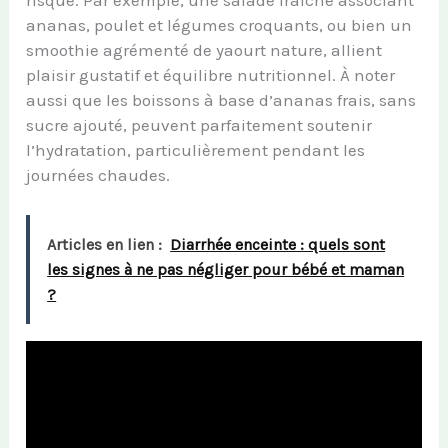
risque. Par exemple, une salade fraîche associant
ananas, poulet et légumes croquants, ou bien un
smoothie agrémenté de yaourt nature, allient
plaisir gustatif et équilibre nutritionnel. À noter
aussi que les boissons à base d’ananas frais, sans
sucre ajouté, peuvent parfaitement soutenir
l’hydratation, particulièrement pendant les
journées chaudes.
Articles en lien :
Diarrhée enceinte : quels sont
les signes à ne pas négliger pour bébé et maman
?