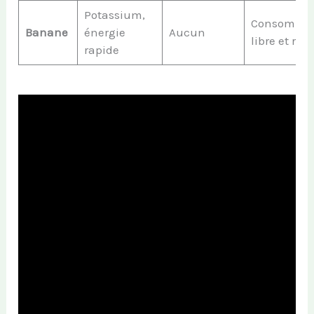
Potassium,
Consommat
Banane
énergie
Aucun
libre et rég
rapide