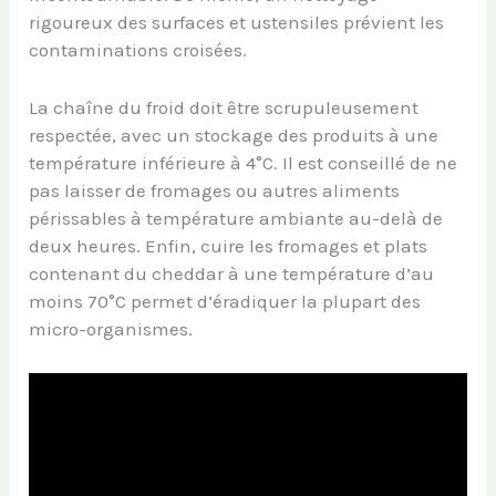
rigoureux des surfaces et ustensiles prévient les
contaminations croisées.
La chaîne du froid doit être scrupuleusement
respectée, avec un stockage des produits à une
température inférieure à 4°C. Il est conseillé de ne
pas laisser de fromages ou autres aliments
périssables à température ambiante au-delà de
deux heures. Enfin, cuire les fromages et plats
contenant du cheddar à une température d’au
moins 70°C permet d’éradiquer la plupart des
micro-organismes.