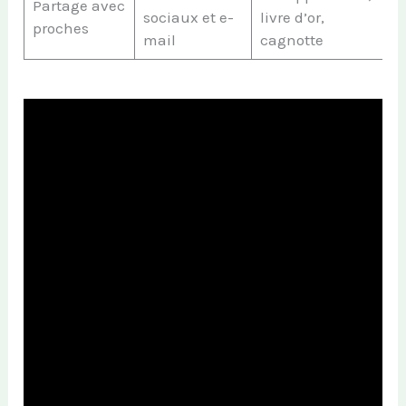
Partage avec
sociaux et e-
livre d’or,
proches
mail
cagnotte