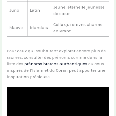
Jeune, éternelle jeunesse
Juno
Latin
de cœur
Celle qui enivre, charme
Maeve
Irlandais
enivrant
Pour ceux qui souhaitent explorer encore plus de
racines, consulter des prénoms comme dans la
liste des
prénoms bretons authentiques
ou ceux
inspirés de l’Islam et du Coran peut apporter une
inspiration précieuse.