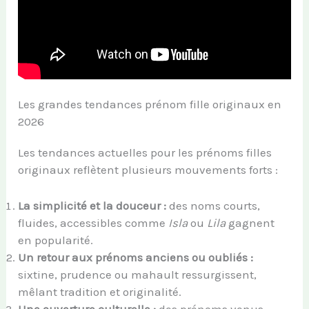
Les grandes tendances prénom fille originaux en
2026
Les tendances actuelles pour les prénoms filles
originaux reflètent plusieurs mouvements forts :
La simplicité et la douceur :
des noms courts,
fluides, accessibles comme
Isla
ou
Lila
gagnent
en popularité.
Un retour aux prénoms anciens ou oubliés :
sixtine, prudence ou mahault ressurgissent,
mêlant tradition et originalité.