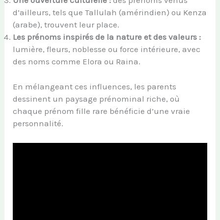
Une ouverture culturelle :
des prénoms venus
d’ailleurs, tels que Tallulah (amérindien) ou Kenza
(arabe), trouvent leur place.
Les prénoms inspirés de la nature et des valeurs :
lumière, fleurs, noblesse ou force intérieure, avec
des noms comme Elora ou Raina.
En mélangeant ces influences, les parents
dessinent un paysage prénominal riche, où
chaque prénom fille rare bénéficie d’une vraie
personnalité.