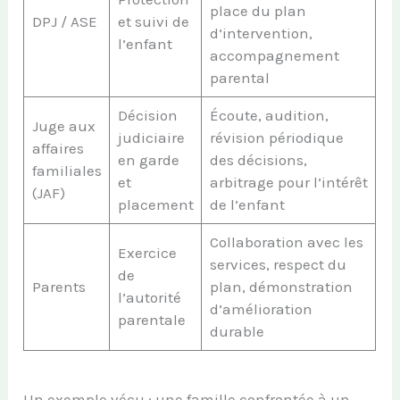
place du plan
DPJ / ASE
et suivi de
d’intervention,
l’enfant
accompagnement
parental
Décision
Écoute, audition,
Juge aux
judiciaire
révision périodique
affaires
en garde
des décisions,
familiales
et
arbitrage pour l’intérêt
(JAF)
placement
de l’enfant
Collaboration avec les
Exercice
services, respect du
de
Parents
plan, démonstration
l’autorité
d’amélioration
parentale
durable
Un exemple vécu : une famille confrontée à un