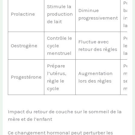
Poss
Stimule la
Diminue
bais
Prolactine
production
progressivement
initi
de lait
la la
Contrôle le
Peut 
Fluctue avec
Oestrogène
cycle
le g
retour des règles
menstruel
lait
Prépare
Peut
l’utérus,
Augmentation
modif
Progestérone
règle le
lors des règles
sens
cycle
mam
Impact du retour de couche sur le sommeil de la
mère et de l’enfant
Ce changement hormonal peut perturber les