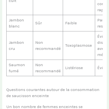
cuit
cons
rapid
Jambon
Pas d
Sûr
Faible
blanc
restri
Éviter
Jambon
Non
discut
Toxoplasmose
cru
recommandé
avec
méde
Saumon
Non
Listériose
Éviter
fumé
recommandé
Questions courantes autour de la consommation
de saucisson enceinte
Un bon nombre de femmes enceintes se