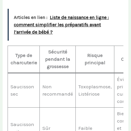
Articles en lien :
Liste de naissance en ligne :
comment simplifier les préparatifs avant
l’arrivée de bébé ?
Sécurité
Type de
Risque
pendant la
Cons
charcuterie
principal
grossesse
Éviter
Saucisson
Non
Toxoplasmose,
privil
sec
recommandé
Listériose
cuiss
compl
Bien
conse
Saucisson
Sûr
Faible
et