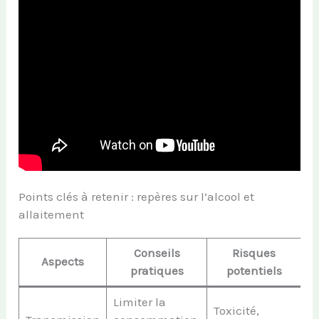
Points clés à retenir : repères sur l’alcool et
allaitement
Conseils
Risques
Aspects
pratiques
potentiels
Limiter la
Toxicité,