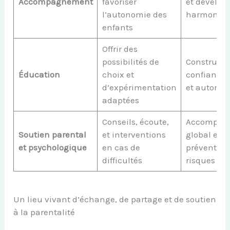
Accompagnement
favoriser
et dévelo
l’autonomie des
harmonie
enfants
Offrir des
possibilités de
Constructi
Éducation
choix et
confiance 
d’expérimentation
et autono
adaptées
Conseils, écoute,
Accompag
Soutien parental
et interventions
global et
et psychologique
en cas de
prévention
difficultés
risques
Un lieu vivant d’échange, de partage et de soutien
à la parentalité