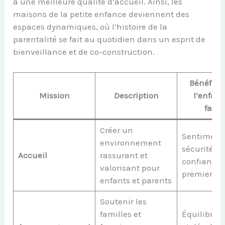
à une meilleure qualité d’accueil. Ainsi, les
maisons de la petite enfance deviennent des
espaces dynamiques, où l’histoire de la
parentalité se fait au quotidien dans un esprit de
bienveillance et de co-construction.
Bénéfice
Mission
Description
l’enfant
famil
Créer un
Sentiment
environnement
sécurité et
Accueil
rassurant et
confiance 
valorisant pour
premiers p
enfants et parents
Soutenir les
familles et
Équilibre af