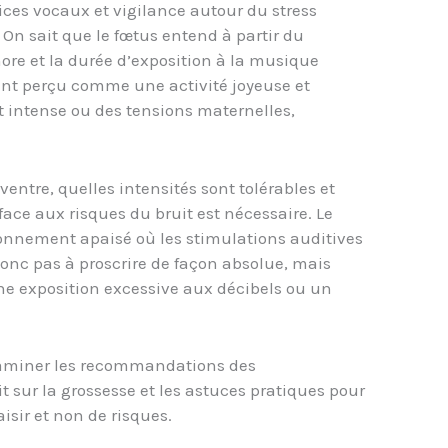
cices vocaux et vigilance autour du stress
. On sait que le fœtus entend à partir du
nore et la durée d’exposition à la musique
vent perçu comme une activité joyeuse et
t intense ou des tensions maternelles,
ntre, quelles intensités sont tolérables et
ace aux risques du bruit est nécessaire. Le
ronnement apaisé où les stimulations auditives
donc pas à proscrire de façon absolue, mais
ne exposition excessive aux décibels ou un
examiner les recommandations des
t sur la grossesse et les astuces pratiques pour
aisir et non de risques.