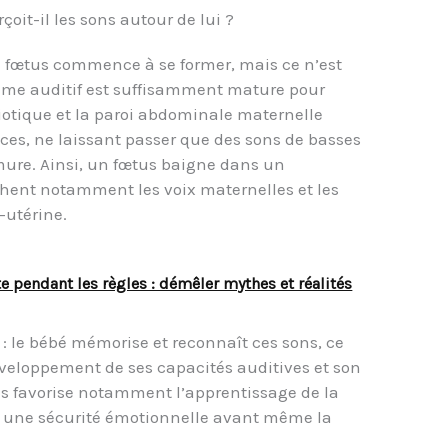
oit-il les sons autour de lui ?
u fœtus commence à se former, mais ce n’est
ème auditif est suffisamment mature pour
niotique et la paroi abdominale maternelle
ces, ne laissant passer que des sons de basses
ure. Ainsi, un fœtus baigne dans un
ent notamment les voix maternelles et les
-utérine.
 pendant les règles : démêler mythes et réalités
d : le bébé mémorise et reconnaît ces sons, ce
veloppement de ses capacités auditives et son
us favorise notamment l’apprentissage de la
ir une sécurité émotionnelle avant même la