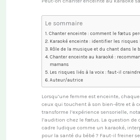
Peut-on chanter enceinte au karaoké sa
Le sommaire
Chanter enceinte : comment le fœtus perç
Karaoké enceinte : identifier les risques
Rôle de la musique et du chant dans le b
Chanter enceinte au karaoké : recomman
mamans
Les risques liés à la voix : faut-il craind
Auteur/autrice
Lorsqu’une femme est enceinte, chaque g
ceux qui touchent à son bien-être et à ce
transforme l’expérience sensorielle, no
l’audition chez le fœtus. La question d
cadre ludique comme un karaoké, interp
pour la santé du bébé ? Faut-il freiner s