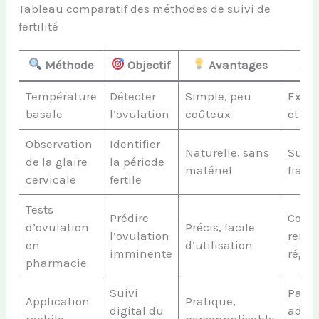
Tableau comparatif des méthodes de suivi de
fertilité
Méthode
Objectif
Avantages
L
Température
Détecter
Simple, peu
Exige
basale
l’ovulation
coûteux
et rég
Observation
Identifier
Naturelle, sans
Subje
de la glaire
la période
matériel
fiable
cervicale
fertile
Tests
Prédire
Coût 
d’ovulation
Précis, facile
l’ovulation
renou
en
d’utilisation
imminente
régul
pharmacie
Suivi
Pas t
Application
Pratique,
digital du
adapt
mobile
personnalisable