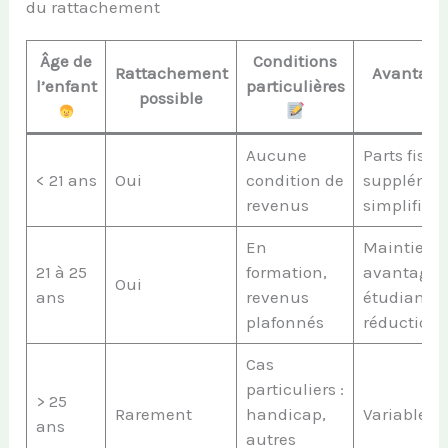
du rattachement
Âge de
Conditions
Rattachement
Avantage
l’enfant
particulières
possible
Aucune
Parts fisca
< 21 ans
Oui
condition de
supplémen
revenus
simplifica
En
Maintien 
21 à 25
formation,
avantages
Oui
ans
revenus
étudiants,
plafonnés
réduction 
Cas
particuliers :
> 25
Rarement
handicap,
Variable et
ans
autres