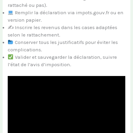
rattaché ou pas).
Remplir la déclaration via impots.gouv.fr ou en
version papier.
✍️ Inscrire les revenus dans les cases adaptées
selon le rattachement.
Conserver tous les justificatifs pour éviter les
complications.
Valider et sauvegarder la déclaration, suivre
l’état de l’avis d’imposition.