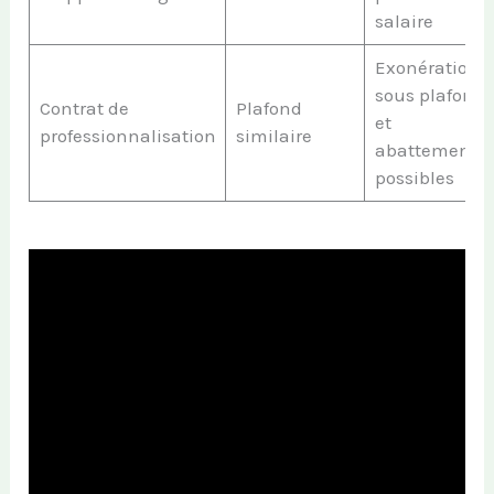
salaire
Exonération
sous plafond
Contrat de
Plafond
et
professionnalisation
similaire
abattements
possibles