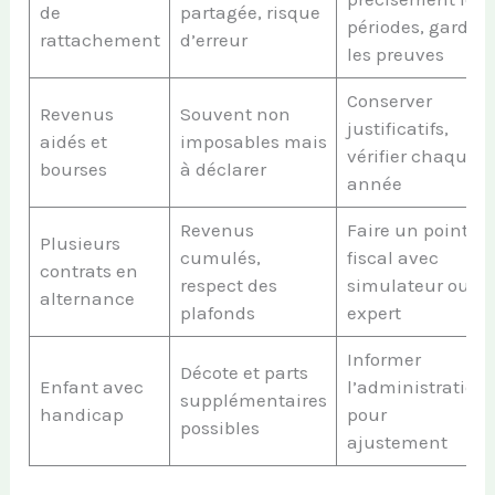
de
partagée, risque
périodes, garder
rattachement
d’erreur
les preuves
Conserver
Revenus
Souvent non
justificatifs,
aidés et
imposables mais
vérifier chaque
bourses
à déclarer
année
Revenus
Faire un point
Plusieurs
cumulés,
fiscal avec
contrats en
respect des
simulateur ou
alternance
plafonds
expert
Informer
Décote et parts
Enfant avec
l’administration
supplémentaires
handicap
pour
possibles
ajustement