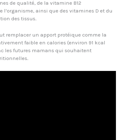
nes de qualité, de la vitamine B12
 l’organisme, ainsi que des vitamines D et du
tion des tissus.
eut remplacer un apport protéique comme la
ativement faible en calories (environ 91 kcal
onc les futures mamans qui souhaitent
ritionnelles.