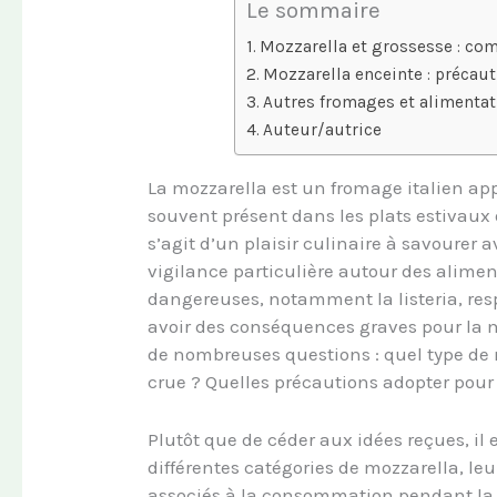
Le sommaire
Mozzarella et grossesse : comp
Mozzarella enceinte : précau
Autres fromages et alimenta
Auteur/autrice
La mozzarella est un fromage italien app
souvent présent dans les plats estivaux 
s’agit d’un plaisir culinaire à savourer 
vigilance particulière autour des alimen
dangereuses, notamment la listeria, resp
avoir des conséquences graves pour la m
de nombreuses questions : quel type de
crue ? Quelles précautions adopter pour 
Plutôt que de céder aux idées reçues, il 
différentes catégories de mozzarella, leu
associés à la consommation pendant la g