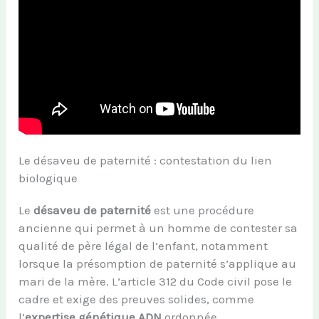
Le désaveu de paternité : contestation du lien
biologique
Le
désaveu de paternité
est une procédure
ancienne qui permet à un homme de contester sa
qualité de père légal de l’enfant, notamment
lorsque la présomption de paternité s’applique au
mari de la mère. L’article 312 du Code civil pose le
cadre et exige des preuves solides, comme
l’
expertise génétique ADN
ordonnée